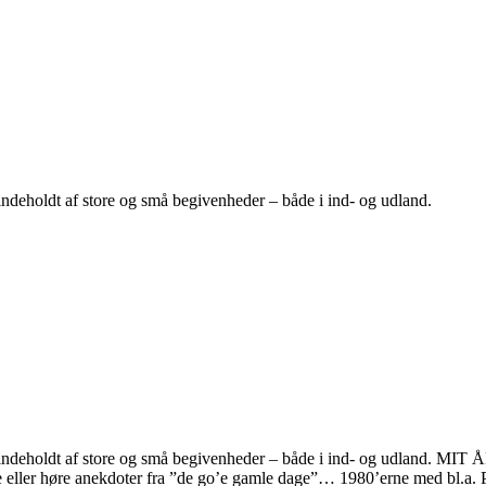
indeholdt af store og små begivenheder – både i ind- og udland.
indeholdt af store og små begivenheder – både i ind- og udland. MIT Å
tælle eller høre anekdoter fra ”de go’e gamle dage”… 1980’erne med bl