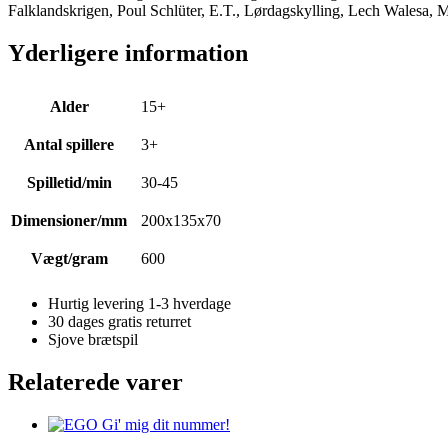
Falklandskrigen, Poul Schlüter, E.T., Lørdagskylling, Lech Walesa,
Yderligere information
Alder
15+
Antal spillere
3+
Spilletid/min
30-45
Dimensioner/mm
200x135x70
Vægt/gram
600
Hurtig levering 1-3 hverdage
30 dages gratis returret
Sjove brætspil
Relaterede varer