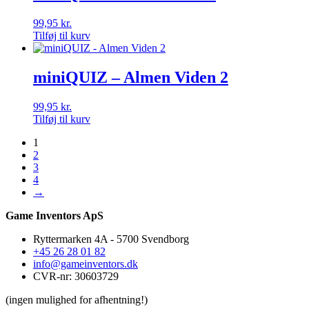
99,95
kr.
Tilføj til kurv
miniQUIZ – Almen Viden 2
99,95
kr.
Tilføj til kurv
1
2
3
4
→
Game Inventors ApS
Ryttermarken 4A - 5700 Svendborg
+45 26 28 01 82
info@gameinventors.dk
CVR-nr: 30603729
(ingen mulighed for afhentning!)