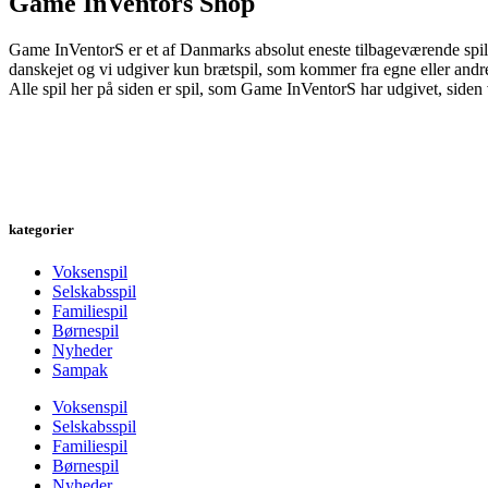
Game InVentors Shop
Game InVentorS er et af Danmarks absolut eneste tilbageværende spil
danskejet og vi udgiver kun brætspil, som kommer fra egne eller andre
Alle spil her på siden er spil, som Game InVentorS har udgivet, siden v
kategorier
Voksenspil
Selskabsspil
Familiespil
Børnespil
Nyheder
Sampak
Voksenspil
Selskabsspil
Familiespil
Børnespil
Nyheder